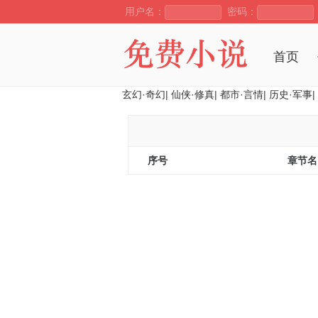
用户名：
密码：
首页
玄幻·奇幻
|
仙侠·修真
|
都市·言情
|
历史·军事
|
序号
章节名