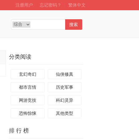
注册用户
┊
忘记密码？
┊
繁体中文
搜索
分类阅读
玄幻奇幻
仙侠修真
都市言情
历史军事
网游竞技
科幻灵异
恐怖惊悚
其他类型
排 行 榜