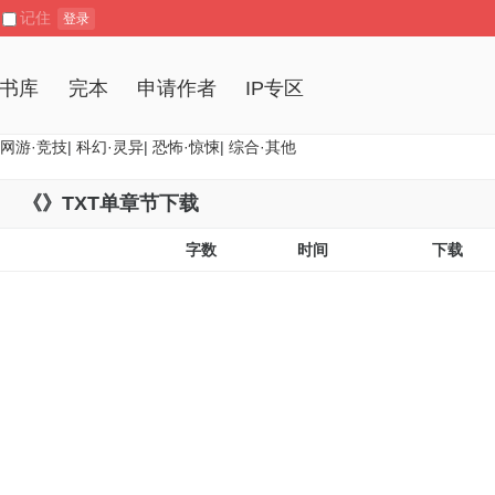
记住
登录
书库
完本
申请作者
IP专区
网游·竞技
|
科幻·灵异
|
恐怖·惊悚
|
综合·其他
《
》TXT单章节下载
字数
时间
下载