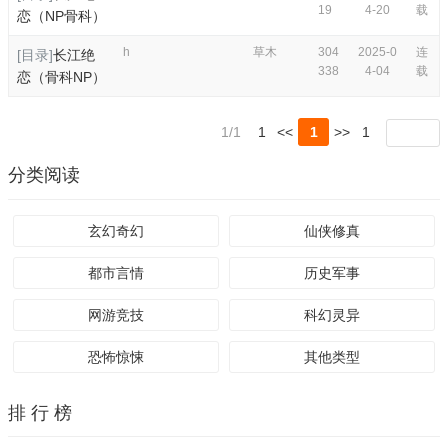
19
4-20
载
恋（NP骨科）
h
草木
304
2025-0
连
[目录]
长江绝
338
4-04
载
恋（骨科NP）
1/1
1
<<
1
>>
1
分类阅读
玄幻奇幻
仙侠修真
都市言情
历史军事
网游竞技
科幻灵异
恐怖惊悚
其他类型
排 行 榜