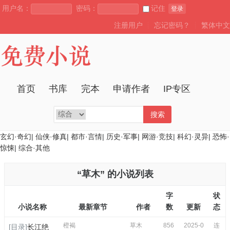
用户名：
密码：
记住
登录
注册用户
┊
忘记密码？
┊
繁体中文
首页
书库
完本
申请作者
IP专区
搜索
玄幻·奇幻
|
仙侠·修真
|
都市·言情
|
历史·军事
|
网游·竞技
|
科幻·灵异
|
恐怖·
惊悚
|
综合·其他
“草木” 的小说列表
字
状
小说名称
最新章节
作者
数
更新
态
橙褐
草木
856
2025-0
连
[目录]
长江绝