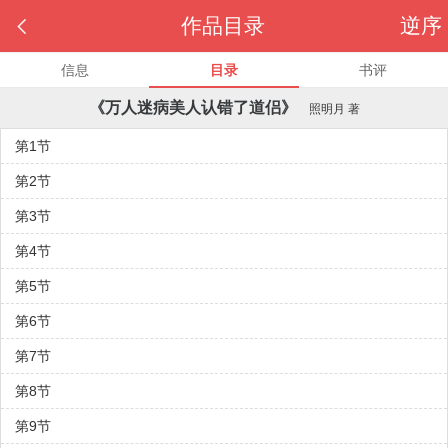

作品目录
逆序
信息
目录
书评
《万人迷病美人认错了道侣》
照明月
著
第1节
第2节
第3节
第4节
第5节
第6节
第7节
第8节
第9节