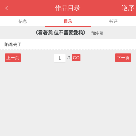

作品目录
逆序
信息
目录
书评
《看著我 但不需要愛我》
預錦
著
陷進去了
上一页
/1
GO
下一页