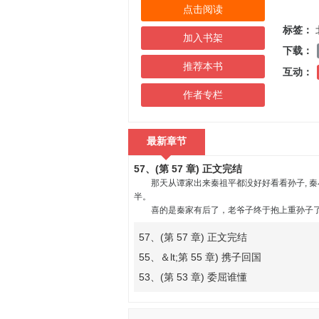
点击阅读
标签：
加入书架
下载：
推荐本书
互动：
作者专栏
最新章节
57、(第 57 章) 正文完结
那天从谭家出来秦祖平都没好好看看孙子, 秦小
半。
喜的是秦家有后了，老爷子终于抱上重孙子了,
57、(第 57 章) 正文完结
55、＆lt;第 55 章) 携子回国
53、(第 53 章) 委屈谁懂