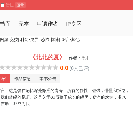
记住
登录
书库
完本
申请作者
IP专区
网游·竞技
|
科幻·灵异
|
恐怖·惊悚
|
综合·其他
《北北的夏》
作者：
墨未
0.0
(0人已评)
介绍
作品信息
本书公告
：这是锁在记忆深处微涩的青春，所有的任性，倔强，懵懂和叛逆，
为我们曾经的见证。这是关于80后孩子成长的经历，所有的欢笑，泪水，
伤痛，都成为我...