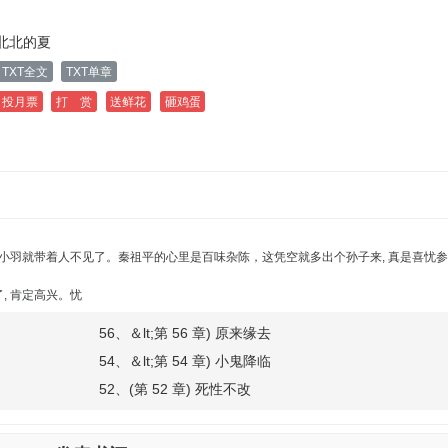
北北的夏
TXT全文
TXT单章
投月票
打 赏
送鲜花
砸鸡蛋
羽就带着人不见了。秦祖平的心里是百味杂陈，这凭空就多出个孙子来, 真是喜忧参
 肯定高兴。忧
56、＆lt;第 56 章) 原来缘去
54、＆lt;第 54 章) 小鬼降临
52、(第 52 章) 死性不改