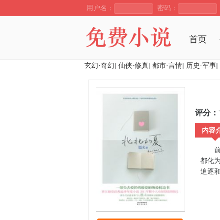
用户名：
密码：
首页
玄幻·奇幻
|
仙侠·修真
|
都市·言情
|
历史·军事
|
评分：
内容
前言
都化
追逐和