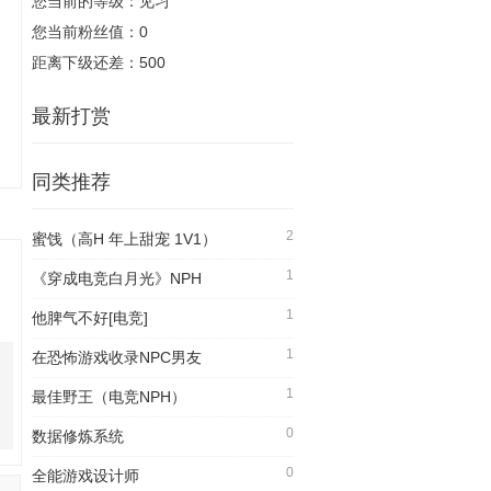
您当前的等级：见习
您当前粉丝值：0
距离下级还差：500
最新打赏
同类推荐
2
蜜饯（高H 年上甜宠 1V1）
1
《穿成电竞白月光》NPH
1
他脾气不好[电竞]
1
在恐怖游戏收录NPC男友
1
最佳野王（电竞NPH）
0
数据修炼系统
0
全能游戏设计师