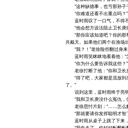
“这种缺德事，也亏那孙子干
“你难道还看不出重点吗？”
蓝时雨叹了一口气，不得不亲
“他会想方设法阻止卫长庚揭
“那你应该知道吧？你的那帮
共戴天。如果他们两个在渔场
“我？！”老徐险些翻过身来
蓝时雨笑眯眯地看着他：“怎
“你为什么要告诉我这些？”
老徐打断了他：“你和卫长庚
“得了吧，大家都是流放到岛
了。”
说到这里，蓝时雨终于亮明
“我和卫长庚没什么冤仇，但
老徐思忖片刻：“……怎么解
“那就要请你发挥聪明才智了
蓝时雨从桌子上跳了下来，
“我先走了，你好好酝酿酝酿