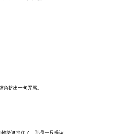
嘴角挤出一句咒骂。
物给遮挡住了。那是一只辨识