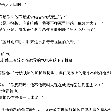
杀人灭口啊！”
是你？他不是还求结合求绑定过吗？”
是老徐想让虎鲨吃醋，我要不往死里拒绝，麻烦才大了。”
？不是让后来在圣诞节杀死富商的那个男人吃醋吗？”
蓝时雨打哪儿听来这么多奇奇怪怪的八卦。”
吭声。
卦线上交流会在诡异的气氛中落下了帷幕。
地a-1号楼顶层的加护病房里，趴在病床上的老徐不耐烦地从
：“你想死吗？信不信我叫人现在就把你丢进海里去？！”
地看着他。
想给你提供一点建议。”
他俯趴的角度看过去，来者的面容恰好被他怀里抱着的精神动