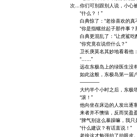
次…你们可别跟别人说，小心被
“什么？！”
白典惊了：“老徐喜欢的真不
“你是指螺丝起子那件事？那
白典更混乱了：“让虎鲨吃醋
“你究竟在说些什么？”
卫长庚莫名其妙地看着他：“
“……”
远在东极岛上的绿医生没有
如此这般，东极岛第一届八
————
大约半个小时之后，东极塔基
“滚！”
他向坐在床边的人发出逐客令
来者并不懊恼，反而笑盈盈
“脾气别这么暴躁嘛，我只是
“什么建议？有话直说！”
老徐这才勉强抬了抬眼皮。从