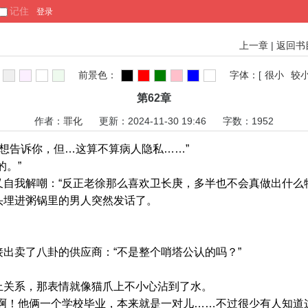
记住
上一章
|
返回书
前景色：
字体：
[
很小
较
第62章
作者：
罪化
更新：2024-11-30 19:46 字数：1952
想告诉你，但…这算不算病人隐私……”
。”
我解嘲：“反正老徐那么喜欢卫长庚，多半也不会真做出什么特
埋进粥锅里的男人突然发话了。
卖了八卦的供应商：“不是整个哨塔公认的吗？”
关系，那表情就像猫爪上不小心沾到了水。
！他俩一个学校毕业，本来就是一对儿……不过很少有人知道