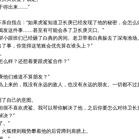
得出来……”
自指点：“如果虎鲨知道卫长庚已经发现了他的秘密，会怎么做
发这件事……甚至有可能会杀了卫长庚灭口。”
小跟班们已经砸了白典的房间。老卫带着白典躲去了深海渔场
出了事，你觉得这笔账会优先算在谁头上？”
。
么样？还想着要跟虎鲨合作？”
他们难道不算朋友？”
上来的，既没有永远的敌人，也没有永远的朋友。一切都不过
了自己的意图。
很不喜欢虎鲨。我可以帮你解决了他，之后你要怎么对待卫长庚
决？”
。”
火狐狸则顺势攀着他的后背蹲到肩膀上。
。”