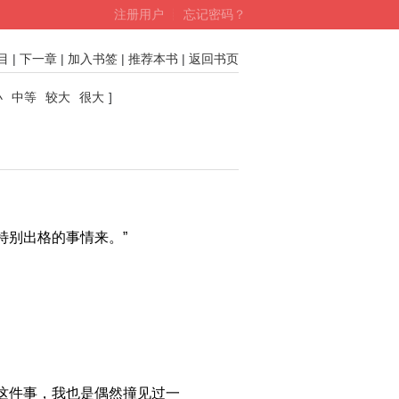
注册用户
┊
忘记密码？
目
|
下一章
|
加入书签
|
推荐本书
|
返回书页
小
中等
较大
很大
]
别出格的事情来。”
这件事，我也是偶然撞见过一