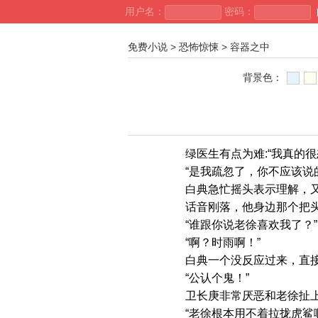
用户名：
密码：
免费小说
>
恐怖惊悚
>
容器之中
背景色：
绿医生有点为难:“我真的很
“是我疏忽了，你不应该说的
白典急忙摇头表示理解，又自
话音刚落，他身边那个把头
“谁跟你说老徐喜欢我了？”
“啊？时雨啊！”
白典一个没反应过来，直接出
“公认个鬼！”
卫长庚非常厌恶和老徐扯上
“老徐根本用不着拉拢虎鲨啊