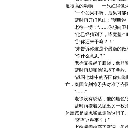
度很高的动物——一只红得像
“一个如果不听，后果可能会
蓝时雨开门见山：“我听说，
老徐一愣：“……你想向卫长
“他已经猜到了，毕竟整个哨
“那你还来干嘛？！”
“来告诉你这是个愚蠢的做法
“你什么意思？”
老徐支棱起了脑袋，像只警
蓝时雨却和他说起了典故
“战国七雄中的齐国你知道吗
亡，秦国立刻将矛头对准了齐
“……”
老徐没有说话，他的脸色很
蓝时雨接着又抛出另一枚炸弹
体应该是被虎鲨拿走当诱饵了。
“还有这种事？！”
老徐瞬间抬高了音调，但很