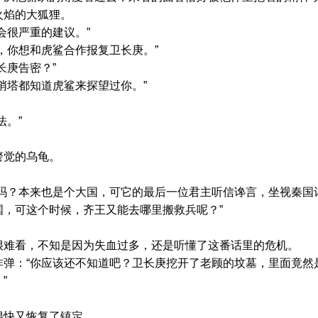
火焰的大狐狸。
很严重的建议。”
你想和虎鲨合作报复卫长庚。”
庚告密？”
塔都知道虎鲨来探望过你。”
。”
觉的乌龟。
。
？本来也是个大国，可它的最后一位君主听信谗言，坐视秦国
国，可这个时候，齐王又能去哪里搬救兵呢？”
难看，不知是因为失血过多，还是听懂了这番话里的危机。
：“你应该还不知道吧？卫长庚挖开了老顾的坟墓，里面竟然
”
快又恢复了镇定。